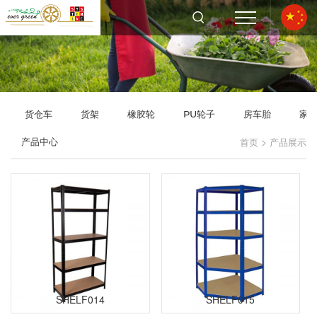
货仓车
货架
橡胶轮
PU轮子
房车胎
家
>
产品中心
首页
产品展示
SHELF014
SHELF015