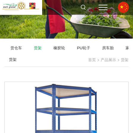
货仓车
货架
橡胶轮
PU轮子
房车胎
家
>
>
货架
首页
产品展示
货架