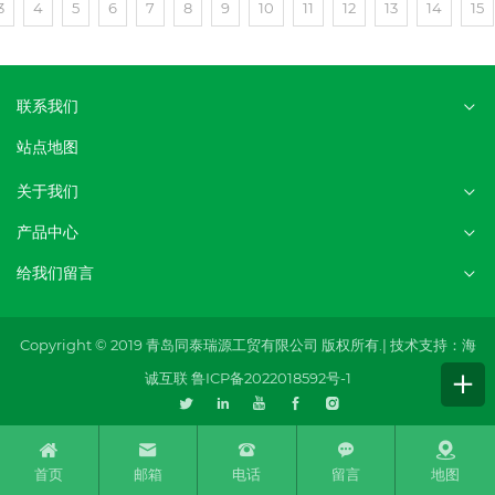
3
4
5
6
7
8
9
10
11
12
13
14
15
联系我们
站点地图
关于我们
产品中心
给我们留言
Copyright © 2019 青岛同泰瑞源工贸有限公司 版权所有.|
技术支持：海
诚互联
鲁ICP备2022018592号-1
首页
邮箱
电话
留言
地图