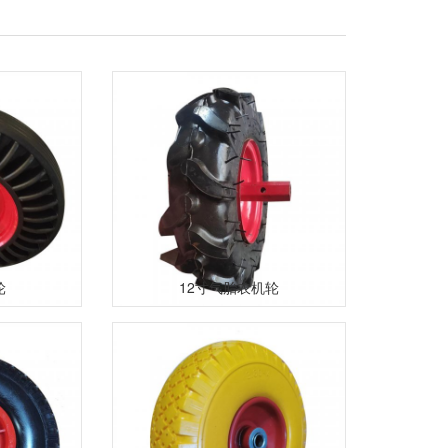
轮
12寸气胎农机轮