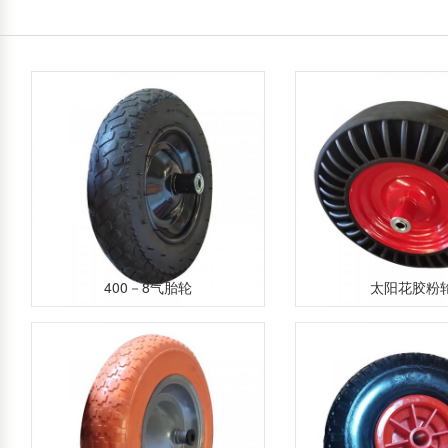
400－8气胎轮
太阳花胶粉