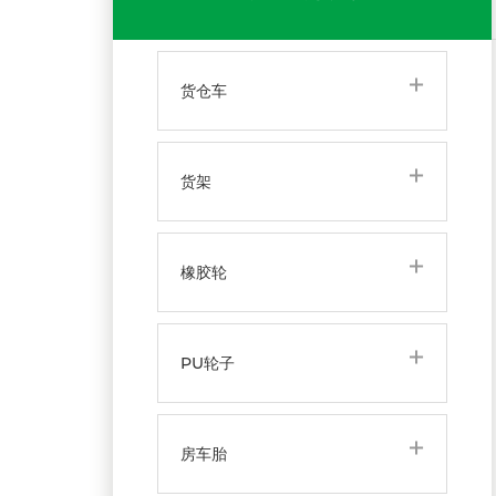
货仓车
货架
橡胶轮
PU轮子
房车胎