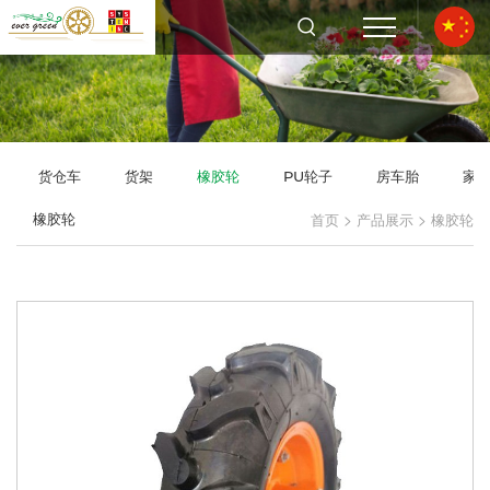
货仓车
货架
橡胶轮
PU轮子
房车胎
家
>
>
橡胶轮
首页
产品展示
橡胶轮