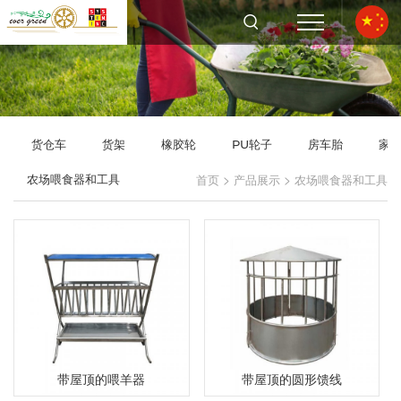
货仓车
货架
橡胶轮
PU轮子
房车胎
家
>
>
农场喂食器和工具
首页
产品展示
农场喂食器和工具
带屋顶的喂羊器
带屋顶的圆形馈线