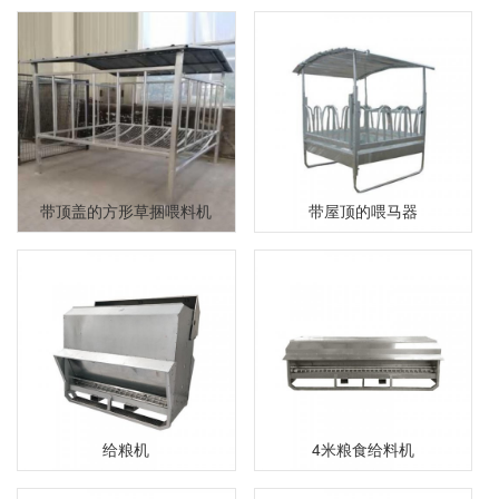
带顶盖的方形草捆喂料机
带屋顶的喂马器
给粮机
4米粮食给料机