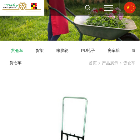
货仓车
货架
橡胶轮
PU轮子
房车胎
家
>
>
货仓车
首页
产品展示
货仓车