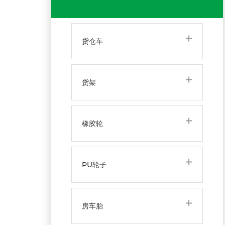
货仓车
货架
橡胶轮
PU轮子
房车胎