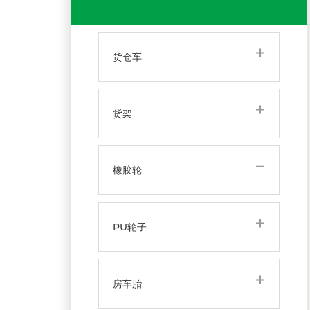
货仓车
货架
橡胶轮
PU轮子
房车胎