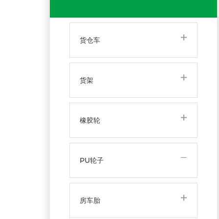
货仓车
货架
橡胶轮
PU轮子
房车胎