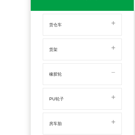
货仓车
货架
橡胶轮
PU轮子
房车胎