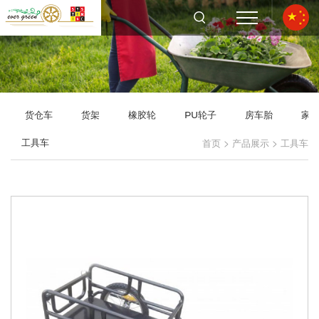
货仓车
货架
橡胶轮
PU轮子
房车胎
家
>
>
工具车
首页
产品展示
工具车